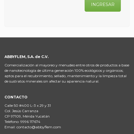
INGRESAR
ABBYFLEM, S.A. de C.V.
Comercialización al mayoreo y menudeo entre otros de productos a base
de nanotecnología de última generación 100% ecológicos y orgánicos;
aptos para el recubrimiento, sellado, mantenimiento y la limpieza total
de sustratos minerales sin afectar su apariencia natural.
CONTACTO
Calle 50 #400 L-3 x 29 y 31
Col. Jesús Carranza
CP 97109, Mérida Yucatán
Teléfono: 9996 117674
Email: contacto@abbyflem.com