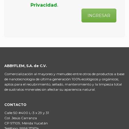
Privacidad
.
INGRESAR
ABBYFLEM, S.A. de C.V.
Comercialización al mayoreo y menudeo entre otros de productos a base
de nanotecnología de última generación 100% ecológicos y orgánicos;
aptos para el recubrimiento, sellado, mantenimiento y la limpieza total
de sustratos minerales sin afectar su apariencia natural.
CONTACTO
Calle 50 #400 L-3 x 29 y 31
Col. Jesús Carranza
CP 97109, Mérida Yucatán
Teléfono: 9996 117674