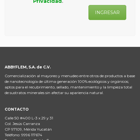
Privacidad
.
INGRESAR
ABBYFLEM, S.A. de C.V.
Comercialización al mayoreo y menudeo entre otros de productos a base
de nanotecnología de última generación 100% ecológicos y orgánicos;
aptos para el recubrimiento, sellado, mantenimiento y la limpieza total
de sustratos minerales sin afectar su apariencia natural.
CONTACTO
Calle 50 #400 L-3 x 29 y 31
Col. Jesús Carranza
CP 97109, Mérida Yucatán
Teléfono: 9996 117674